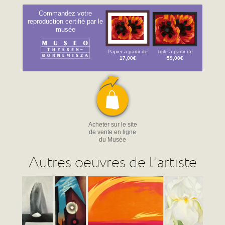
Commandez votre
reproduction certifié par le
musée
Papier a partir de
Toile a partir de
17,00€
59,00€
Acheter sur le site
de vente en ligne
du Musée
Autres oeuvres de l'artiste