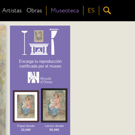
Artistas
Obras
Museoteca
ES
Encarga tu reproducción
certificada por el museo
Papel desde
Lienzo desde
22,00€
55,00€