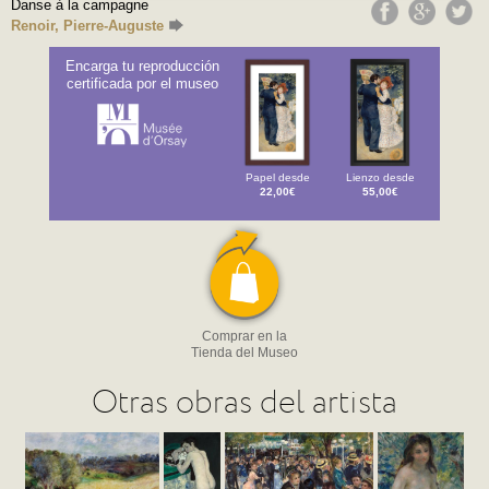
Danse à la campagne
Renoir, Pierre-Auguste
Encarga tu reproducción
certificada por el museo
Papel desde
Lienzo desde
22,00€
55,00€
Comprar en la
Tienda del Museo
Otras obras del artista