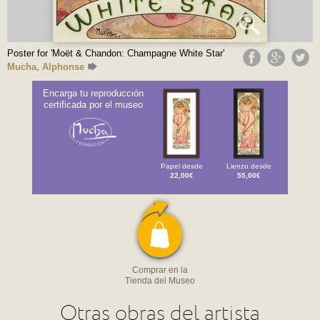
Poster for 'Moët & Chandon: Champagne White Star'
Mucha, Alphonse
Encarga tu reproducción
certificada por el museo
Papel desde
Lienzo desde
22,00€
55,00€
Comprar en la
Tienda del Museo
Otras obras del artista