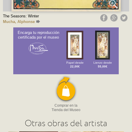
The Seasons: Winter
Mucha, Alphonse
Encarga tu reproducción
certificada por el museo
Papel desde
Lienzo desde
22,00€
55,00€
Comprar en la
Tienda del Museo
Otras obras del artista