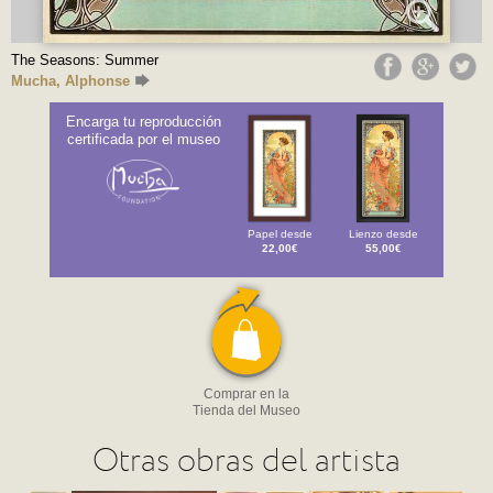
The Seasons: Summer
Mucha, Alphonse
Encarga tu reproducción
certificada por el museo
Papel desde
Lienzo desde
22,00€
55,00€
Comprar en la
Tienda del Museo
Otras obras del artista