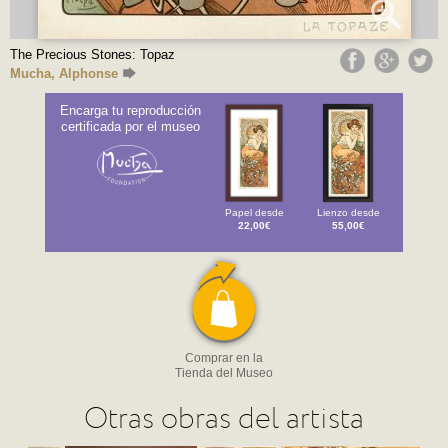
The Precious Stones: Topaz
Mucha, Alphonse
Encarga tu reproducción
certificada por el museo
Papel desde
Lienzo desde
22,00€
55,00€
Comprar en la
Tienda del Museo
Otras obras del artista