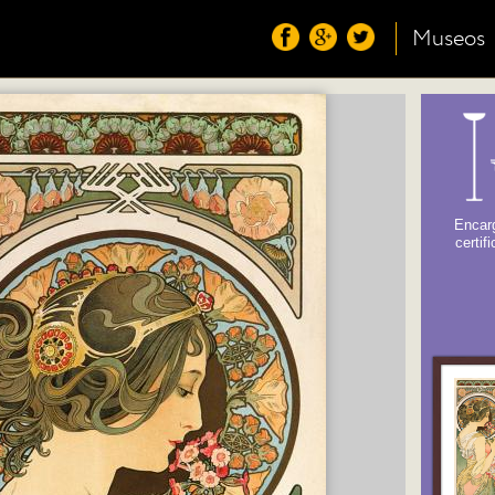
Museos
Encarg
certif