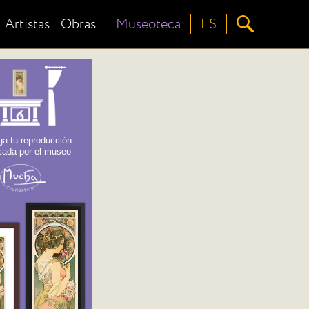
Artistas
Obras
Museoteca
ES
a tu reproducción
icada por el museo