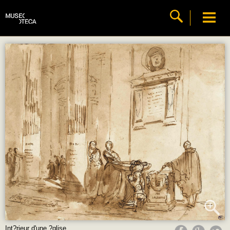
Int?rieur d'une ?glise