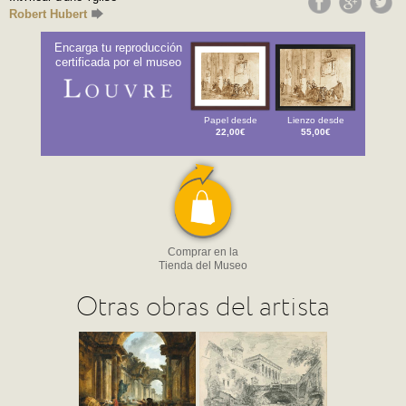
Robert Hubert
Encarga tu reproducción
certificada por el museo
Papel desde
Lienzo desde
22,00€
55,00€
Comprar en la
Tienda del Museo
Otras obras del artista