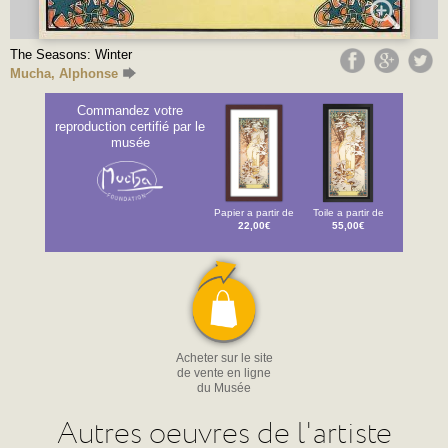
The Seasons: Winter
Mucha, Alphonse
Commandez votre
reproduction certifié par le
musée
Papier a partir de
Toile a partir de
22,00€
55,00€
Acheter sur le site
de vente en ligne
du Musée
Autres oeuvres de l'artiste