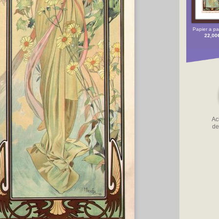
Papier a par
22,00
Ach
de