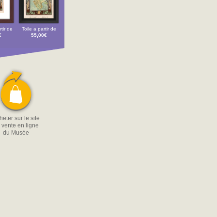
tir de
Toile a partir de
€
55,00€
eter sur le site
 vente en ligne
du Musée