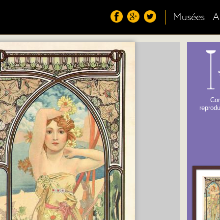
Musées
A
Co
reprodu