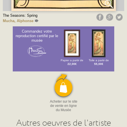
The Seasons: Spring
Mucha, Alphonse
Commandez votre
reproduction certifié par le
musée
Papier a partir de
Toile a partir de
22,00€
55,00€
Acheter sur le site
de vente en ligne
du Musée
Autres oeuvres de l'artiste