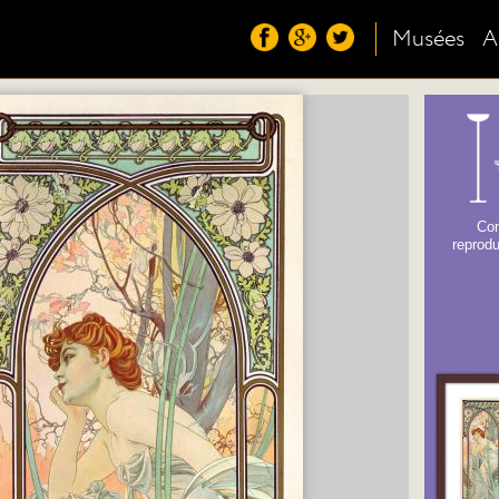
Musées
A
Co
reprodu