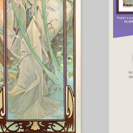
Papier a par
22,00
Ach
de