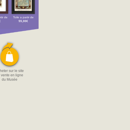
tir de
Toile a partir de
€
55,00€
eter sur le site
 vente en ligne
du Musée