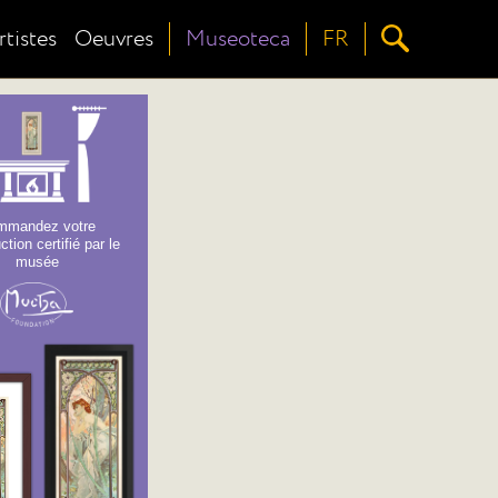
rtistes
Oeuvres
Museoteca
FR
mmandez votre
ction certifié par le
musée