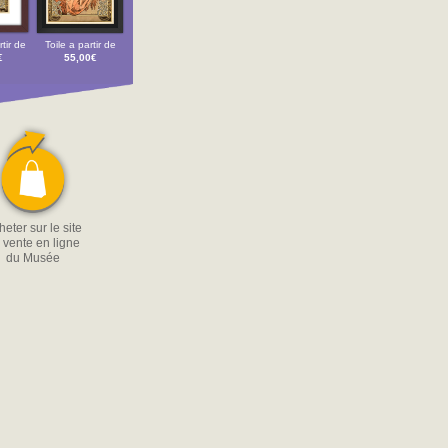
tir de
Toile a partir de
€
55,00€
eter sur le site
 vente en ligne
du Musée