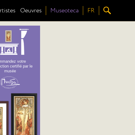
rtistes
Oeuvres
Museoteca
FR
mmandez votre
ction certifié par le
musée