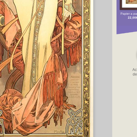
Papier a par
22,00
Ach
de