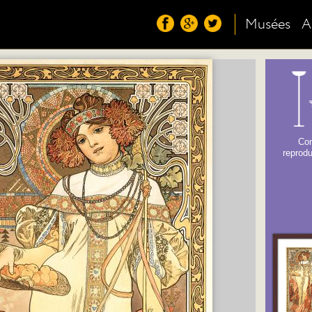
Musées
A
Co
reprodu