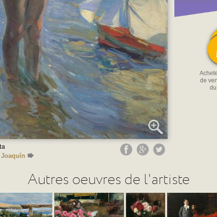
Acheter
de ven
du
ta
, Joaquín
Autres oeuvres de l'artiste