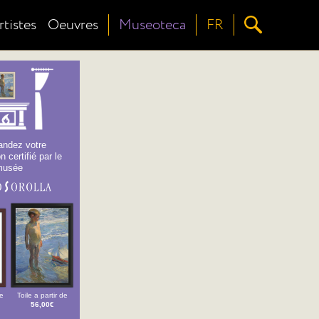
rtistes
Oeuvres
Museoteca
FR
ndez votre
n certifié par le
musée
de
Toile a partir de
56,00€