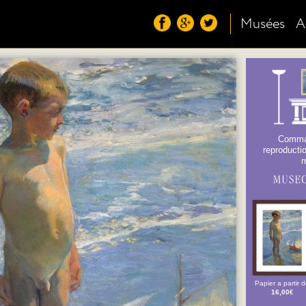
Musées
A
Comma
reproductio
Papier a partir 
16,00€