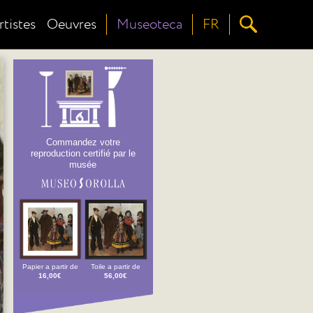
rtistes
Oeuvres
Museoteca
FR
Commandez votre
reproduction certifié par le
musée
Papier a partir de
Toile a partir de
16,00€
56,00€