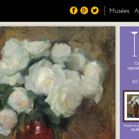
Musées
A
Co
reprodu
Papier a pa
16,0