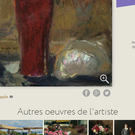
Ac
d
aquín
Autres oeuvres de l'artiste