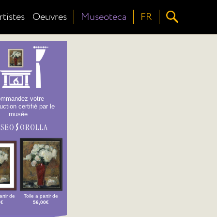
rtistes
Oeuvres
Museoteca
FR
mmandez votre
ction certifié par le
musée
rtir de
Toile a partir de
0€
56,00€