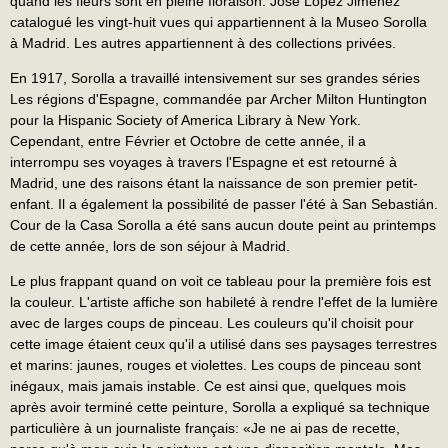
quand les fleurs sont en pleine floraison. José Lopez Jimenez
catalogué les vingt-huit vues qui appartiennent à la Museo Sorolla
à Madrid. Les autres appartiennent à des collections privées.
En 1917, Sorolla a travaillé intensivement sur ses grandes séries
Les régions d'Espagne, commandée par Archer Milton Huntington
pour la Hispanic Society of America Library à New York.
Cependant, entre Février et Octobre de cette année, il a
interrompu ses voyages à travers l'Espagne et est retourné à
Madrid, une des raisons étant la naissance de son premier petit-
enfant. Il a également la possibilité de passer l'été à San Sebastián.
Cour de la Casa Sorolla a été sans aucun doute peint au printemps
de cette année, lors de son séjour à Madrid.
Le plus frappant quand on voit ce tableau pour la première fois est
la couleur. L'artiste affiche son habileté à rendre l'effet de la lumière
avec de larges coups de pinceau. Les couleurs qu'il choisit pour
cette image étaient ceux qu'il a utilisé dans ses paysages terrestres
et marins: jaunes, rouges et violettes. Les coups de pinceau sont
inégaux, mais jamais instable. Ce est ainsi que, quelques mois
après avoir terminé cette peinture, Sorolla a expliqué sa technique
particulière à un journaliste français: «Je ne ai pas de recette,