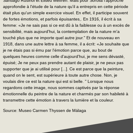
Santiago Rusiñol et Eliseu Meifrèn. Mais pour Sorolla l'approche
approfondie à l'étude de la nature qu'il a entrepris en cette période
était plus qu'un simple exercice visuel. En effet, il participe souvent
de fortes émotions, et parfois épuisantes,. En 1916, il écrit à sa
femme: «Je ne sais pas si ce est dû à la faiblesse ou à un excès de
sensibilité, mais aujourd'hui, la contemplation de la nature m'a
touché plus que ne importe quel autre jour." Et de nouveau en
1918, dans une autre lettre à sa femme, il a écrit: «Je souhaite que
je ne étais pas si ému par l'émotion parce que, au bout de
quelques heures comme celle d'aujourd'hui, je me sens dévasté,
épuisé; Je ne peux pas prendre autant de plaisir, je ne peux pas
supporter que je ai utilisé pour [...]. Ce est parce que la peinture,
quand on le sent, est supérieure à toute autre chose. Non, je
voulais dire ce est la nature qui est si belle. " Lorsque nous
regardons cette image, nous sommes captivés par la réponse
émotionnelle du peintre de la nature et charmés par son habileté à
transmettre cette émotion à travers la lumière et la couleur.
Source: Museo Carmen Thyssen de Málaga