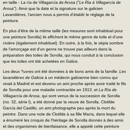
en taille - La ría de Villagarcía de Arosa ("
Le Ria à Villagarcía de
Arosa
"). Ainsi que la date et la signature sur le galicien
Lavandières, l'ancien nous a permis d'établir le réglage de la
peinture.
En plus d'être de la même taille (les mesures sont inhabituel pour
une peinture Sorolla) ils affichent le même genre de toile et d'une
civière (également inhabituel). En outre, à la fois, le sépia sombre
de l'amorçage est d'un genre ne trouve pas ailleurs dans la
préparation des toiles de Sorolla, qui nous conduit à la conclusion
que les toiles ont été achetées en Galice.
Les deux ?uvres ont été données à de bons amis de la famille:
Les
lavandières de Galicia
à un médecin galicienne bien connu qui
vivait à Madrid et est devenu un ami proche après avoir traité le fils
de Sorolla pour une maladie contractée en 1913, et
La Ría de
Villagarcía de Arosa
, qui sont venus de la succession de Sorolla
(no. 32, série l), a été donné par la veuve de Sorolla, Clotilde
García del Castillo, un ami photographe peu après la mort du
peintre. Dans une note de Clotilde à sa fille María, dans lequel elle
a énuméré les croquis de l'héritage de Sorolla donnés à des amis
et des organismes de bienfaisance, elle a appelé cette peinture