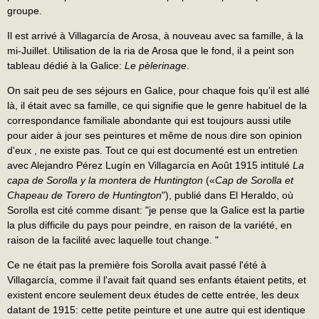
groupe.
Il est arrivé à Villagarcía de Arosa, à nouveau avec sa famille, à la
mi-Juillet. Utilisation de la ria de Arosa que le fond, il a peint son
tableau dédié à la Galice:
Le pèlerinage
.
On sait peu de ses séjours en Galice, pour chaque fois qu'il est allé
là, il était avec sa famille, ce qui signifie que le genre habituel de la
correspondance familiale abondante qui est toujours aussi utile
pour aider à jour ses peintures et même de nous dire son opinion
d'eux , ne existe pas. Tout ce qui est documenté est un entretien
avec Alejandro Pérez Lugín en Villagarcía en Août 1915 intitulé
La
capa de Sorolla y la montera de Huntington
(«
Cap de Sorolla et
Chapeau de Torero de
Huntington
"), publié dans El Heraldo, où
Sorolla est cité comme disant: "je pense que la Galice est la partie
la plus difficile du pays pour peindre, en raison de la variété, en
raison de la facilité avec laquelle tout change. "
Ce ne était pas la première fois Sorolla avait passé l'été à
Villagarcía, comme il l'avait fait quand ses enfants étaient petits, et
existent encore seulement deux études de cette entrée, les deux
datant de 1915: cette petite peinture et une autre qui est identique