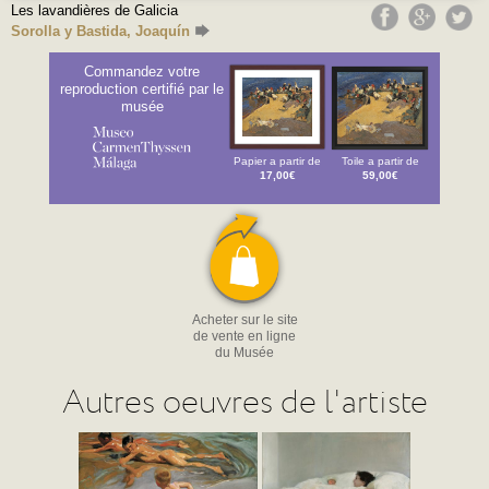
Les lavandières de Galicia
Sorolla y Bastida, Joaquín
Commandez votre
reproduction certifié par le
musée
Papier a partir de
Toile a partir de
17,00€
59,00€
Acheter sur le site
de vente en ligne
du Musée
Autres oeuvres de l'artiste