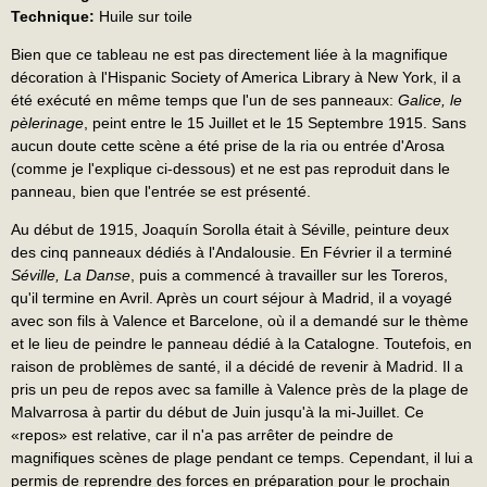
Technique:
Huile sur toile
Bien que ce tableau ne est pas directement liée à la magnifique
décoration à l'Hispanic Society of America Library à New York, il a
été exécuté en même temps que l'un de ses panneaux:
Galice, le
pèlerinage
, peint entre le 15 Juillet et le 15 Septembre 1915. Sans
aucun doute cette scène a été prise de la ria ou entrée d'Arosa
(comme je l'explique ci-dessous) et ne est pas reproduit dans le
panneau, bien que l'entrée se est présenté.
Au début de 1915, Joaquín Sorolla était à Séville, peinture deux
des cinq panneaux dédiés à l'Andalousie. En Février il a terminé
Séville, La Danse
, puis a commencé à travailler sur les Toreros,
qu'il termine en Avril. Après un court séjour à Madrid, il a voyagé
avec son fils à Valence et Barcelone, où il a demandé sur le thème
et le lieu de peindre le panneau dédié à la Catalogne. Toutefois, en
raison de problèmes de santé, il a décidé de revenir à Madrid. Il a
pris un peu de repos avec sa famille à Valence près de la plage de
Malvarrosa à partir du début de Juin jusqu'à la mi-Juillet. Ce
«repos» est relative, car il n'a pas arrêter de peindre de
magnifiques scènes de plage pendant ce temps. Cependant, il lui a
permis de reprendre des forces en préparation pour le prochain