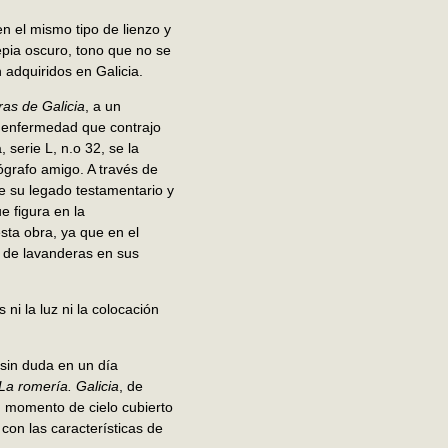
n el mismo tipo de lienzo y
epia oscuro, tono que no se
 adquiridos en Galicia.
as de Galicia
, a un
la enfermedad que contrajo
 serie L, n.o 32, se la
tógrafo amigo. A través de
de su legado testamentario y
e figura en la
esta obra, ya que en el
o de lavanderas en sus
i la luz ni la colocación
 sin duda en un día
La romería. Galicia
, de
n momento de cielo cubierto
con las características de