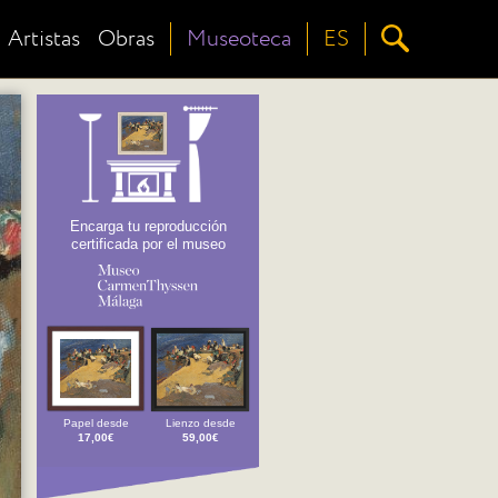
Artistas
Obras
Museoteca
ES
Encarga tu reproducción
certificada por el museo
Papel desde
Lienzo desde
17,00€
59,00€