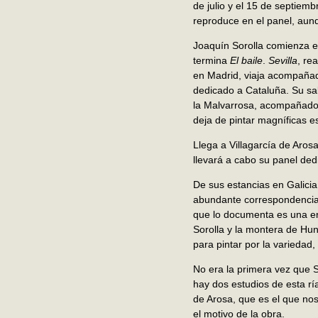
de julio y el 15 de septiem
reproduce en el panel, aunq
Joaquín Sorolla comienza el
termina
El baile
.
Sevilla
, re
en Madrid, viaja acompañado
dedicado a Cataluña. Su sal
la Malvarrosa, acompañado d
deja de pintar magníficas es
Llega a Villagarcía de Aros
llevará a cabo su panel ded
De sus estancias en Galicia
abundante correspondencia f
que lo documenta es una en
Sorolla y la montera de Hun
para pintar por la variedad,
No era la primera vez que S
hay dos estudios de esta rí
de Arosa, que es el que nos 
el motivo de la obra.