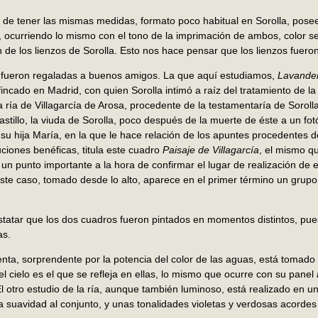
de tener las mismas medidas, formato poco habitual en Sorolla, posee
o, ocurriendo lo mismo con el tono de la imprimación de ambos, color s
 de los lienzos de Sorolla. Esto nos hace pensar que los lienzos fueron
 fueron regaladas a buenos amigos. La que aquí estudiamos,
Lavander
incado en Madrid, con quien Sorolla intimó a raíz del tratamiento de 
La ría de Villagarcía de Arosa, procedente de la testamentaría de Sorolla,
astillo, la viuda de Sorolla, poco después de la muerte de éste a un fo
 su hija María, en la que le hace relación de los apuntes procedentes 
ciones benéficas, titula este cuadro
Paisaje de Villagarcía
, el mismo qu
 un punto importante a la hora de confirmar el lugar de realización de 
este caso, tomado desde lo alto, aparece en el primer término un grup
tatar que los dos cuadros fueron pintados en momentos distintos, pues n
as.
nta, sorprendente por la potencia del color de las aguas, está tomado
l cielo es el que se refleja en ellas, lo mismo que ocurre con su panel
 otro estudio de la ría, aunque también luminoso, está realizado en u
 suavidad al conjunto, y unas tonalidades violetas y verdosas acordes 