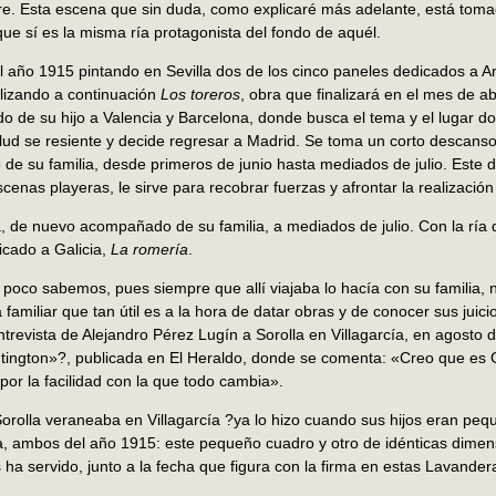
bre. Esta escena que sin duda, como explicaré más adelante, está toma
ue sí es la misma ría protagonista del fondo de aquél.
 año 1915 pintando en Sevilla dos de los cinco paneles dedicados a A
alizando a continuación
Los toreros
, obra que finalizará en el mes de ab
 de su hijo a Valencia y Barcelona, donde busca el tema y el lugar do
ud se resiente y decide regresar a Madrid. Se toma un corto descanso 
e su familia, desde primeros de junio hasta mediados de julio. Este d
cenas playeras, le sirve para recobrar fuerzas y afrontar la realización
a, de nuevo acompañado de su familia, a mediados de julio. Con la ría
icado a Galicia,
La romería
.
 poco sabemos, pues siempre que allí viajaba lo hacía con su familia, 
amiliar que tan útil es a la hora de datar obras y de conocer sus juici
trevista de Alejandro Pérez Lugín a Sorolla en Villagarcía, en agosto
tington»?, publicada en El Heraldo, donde se comenta: «Creo que es Gal
 por la facilidad con la que todo cambia».
orolla veraneaba en Villagarcía ?ya lo hizo cuando sus hijos eran peq
a, ambos del año 1915: este pequeño cuadro y otro de idénticas dimens
ha servido, junto a la fecha que figura con la firma en estas Lavanderas