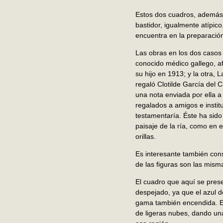
Estos dos cuadros, además 
bastidor, igualmente atípic
encuentra en la preparación
Las obras en los dos casos
conocido médico gallego, af
su hijo en 1913; y la otra, 
regaló Clotilde García del C
una nota enviada por ella a
regalados a amigos e institu
testamentaría. Éste ha sido
paisaje de la ría, como en 
orillas.
Es interesante también cons
de las figuras son las mism
El cuadro que aquí se prese
despejado, ya que el azul de
gama también encendida. El
de ligeras nubes, dando una