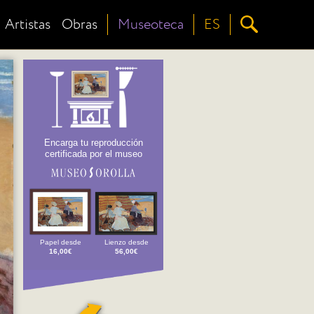
Artistas
Obras
Museoteca
ES
Encarga tu reproducción
certificada por el museo
Papel desde
Lienzo desde
16,00€
56,00€