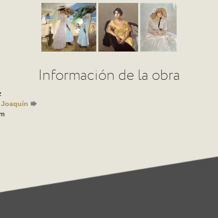
Información de la obra
z
, Joaquín
mm