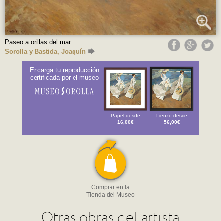
Paseo a orillas del mar
Sorolla y Bastida, Joaquín
Encarga tu reproducción
certificada por el museo
Papel desde
Lienzo desde
16,00€
56,00€
Comprar en la
Tienda del Museo
Otras obras del artista