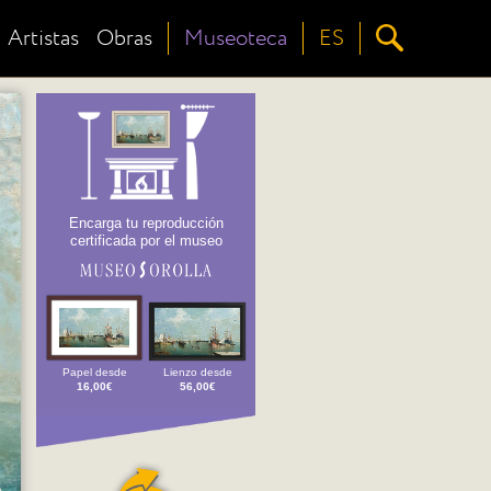
Artistas
Obras
Museoteca
ES
Encarga tu reproducción
certificada por el museo
Papel desde
Lienzo desde
16,00€
56,00€