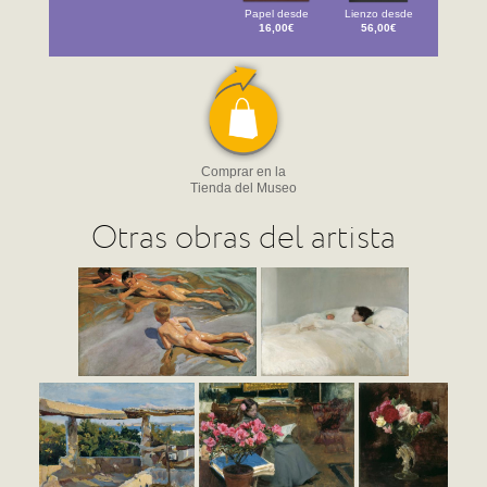
Papel desde
Lienzo desde
16,00€
56,00€
Comprar en la
Tienda del Museo
Otras obras del artista